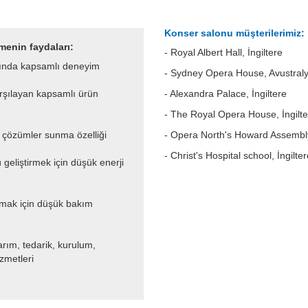
Konser salonu müşterilerimiz:
menin faydaları:
- Royal Albert Hall, İngiltere
pında kapsamlı deneyim
- Sydney Opera House, Avustral
arşılayan kapsamlı ürün
- Alexandra Palace, İngiltere
- The Royal Opera House, İngilte
f çözümler sunma özelliği
- Opera North's Howard Assem
- Christ's Hospital school, İngilte
geliştirmek için düşük enerji
tmak için düşük bakım
rım, tedarik, kurulum,
zmetleri