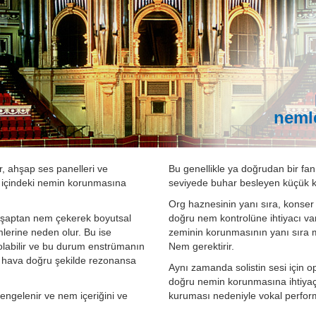
neml
r, ahşap ses panelleri ve
Bu genellikle ya doğrudan bir fan
ri içindeki nemin korunmasına
seviyede buhar besleyen küçük kapa
Org haznesinin yanı sıra, konser
ahşaptan nem çekerek boyutsal
doğru nem kontrolüne ihtiyacı va
lerine neden olur. Bu ise
zeminin korunmasının yanı sıra 
olabilir ve bu durum enstrümanın
Nem gerektirir.
se hava doğru şekilde rezonansa
Aynı zamanda solistin sesi için 
doğru nemin korunmasına ihtiyaç
engelenir ve nem içeriğini ve
kuruması nedeniyle vokal perform