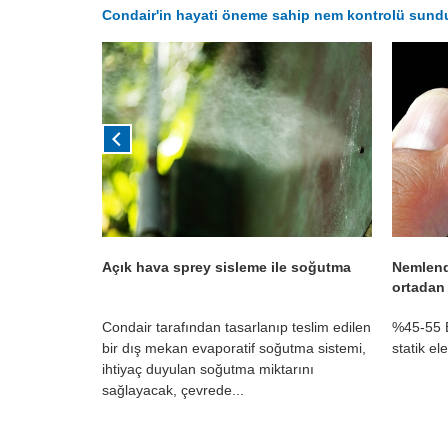
Condair'in hayati öneme sahip nem kontrolü sundu
ntrolü
Açık hava sprey sisleme ile soğutma
Nemlendi
ortadan 
 söz konusu
Condair tarafından tasarlanıp teslim edilen
%45-55 B
lü çok
bir dış mekan evaporatif soğutma sistemi,
statik el
n hava
ihtiyaç duyulan soğutma miktarını
..
sağlayacak, çevrede...