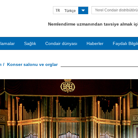
Yerel Condair distribütör
TR
Türkçe
bulun
Nemlendirme uzmanından tavsiye almak için
lamalar
Sağlık
Condair dünyası
Haberler
Faydalı Bilgil
ı
Konser salonu ve orglar