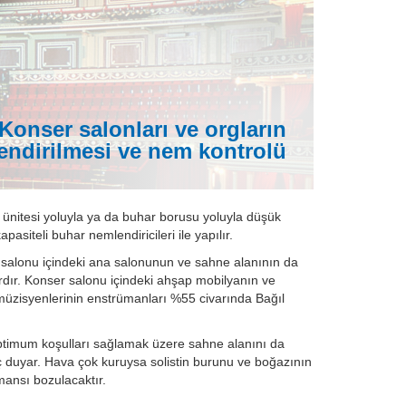
Konser salonları ve orgların
endirilmesi ve nem kontrolü
 ünitesi yoluyla ya da buhar borusu yoluyla düşük
siteli buhar nemlendiricileri ile yapılır.
 salonu içindeki ana salonunun ve sahne alanının da
rdır. Konser salonu içindeki ahşap mobilyanın ve
müzisyenlerinin enstrümanları %55 civarında Bağıl
optimum koşulları sağlamak üzere sahne alanını da
 duyar. Hava çok kuruysa solistin burunu ve boğazının
ansı bozulacaktır.