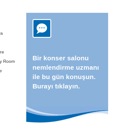
ya
re
Bir konser salonu
bly Room
nemlendirme uzmanı
re
ile bu gün konuşun.
Burayı tıklayın.