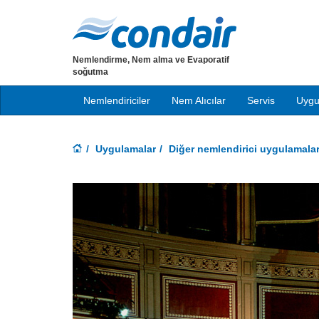
Nemlendirme, Nem alma ve Evaporatif
soğutma
Nemlendiriciler
Nem Alıcılar
Servis
Uygu
Uygulamalar
Diğer nemlendirici uygulamalar