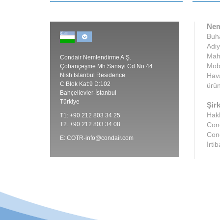
Nem
Buha
Adiy
Maha
Condair Nemlendirme A.Ş.
Mobi
Çobançeşme Mh Sanayi Cd No:44
Nish İstanbul Residence
Hava
C Blok Kat:9 D:102
ürün
Bahçelievler-İstanbul
Türkiye
Şirk
Hak
T1: +90 212 803 34 25
T2: +90 212 803 34 08
Cond
Con
E:
COTR-info@condair.com
İrtib