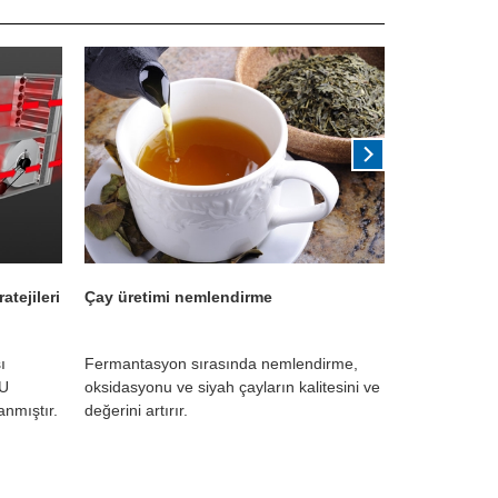
atejileri
Çay üretimi nemlendirme
Mantar yeti
ı
Fermantasyon sırasında nemlendirme,
Optimum yeti
HU
oksidasyonu ve siyah çayların kalitesini ve
Mantar hasarı
anmıştır.
değerini artırır.