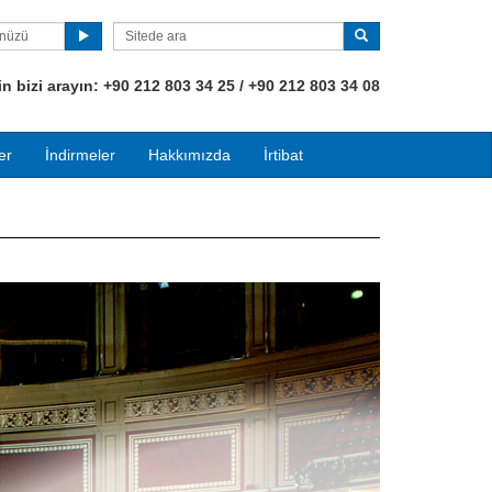
ünüzü
 bizi arayın:
+90
212 803 34 25 / +90 212 803 34 08
er
İndirmeler
Hakkımızda
İrtibat