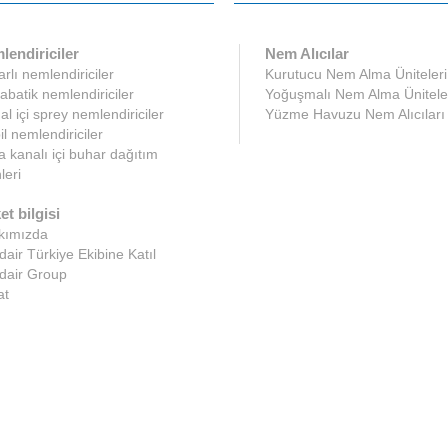
lendiriciler
Nem Alıcılar
rlı nemlendiriciler
Kurutucu Nem Alma Üniteleri
abatik nemlendiriciler
Yoğuşmalı Nem Alma Ünitele
l içi sprey nemlendiriciler
Yüzme Havuzu Nem Alıcıları
l nemlendiriciler
 kanalı içi buhar dağıtım
leri
et bilgisi
kımızda
air Türkiye Ekibine Katıl
dair Group
at