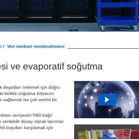
ı
Veri merkezi nemlendirmesi
esi ve
evaporatif soğutma
k deşarjları önlemek için doğru
 birlikte soğutma ihtiyacını
e sağlamak ise çok verimli bir
ktası seviyesini %60 bağıl
verilebilir düzey olarak tanımlar.
li koşulları karşılamak için