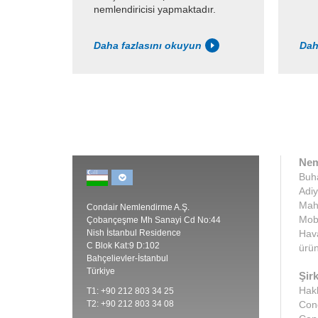
nemlendiricisi yapmaktadır.
Daha fazlasını okuyun
Dah
Nem
Buha
Adiy
Maha
Condair Nemlendirme A.Ş.
Mobi
Çobançeşme Mh Sanayi Cd No:44
Nish İstanbul Residence
Hava
C Blok Kat:9 D:102
ürün
Bahçelievler-İstanbul
Türkiye
Şirk
Hak
T1: +90 212 803 34 25
T2: +90 212 803 34 08
Cond