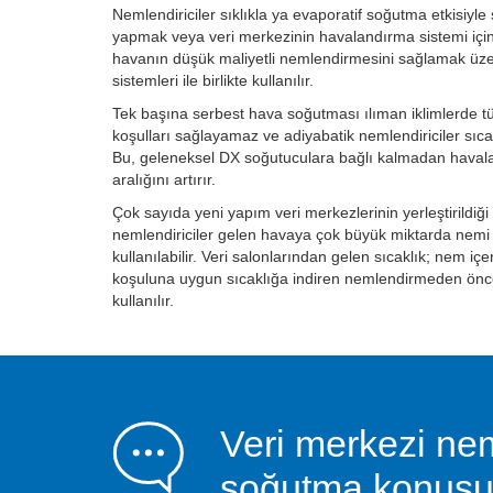
Nemlendiriciler sıklıkla ya evaporatif soğutma etkisiyl
yapmak veya veri merkezinin havalandırma sistemi içi
havanın düşük maliyetli nemlendirmesini sağlamak üz
sistemleri ile birlikte kullanılır.
Tek başına serbest hava soğutması ılıman iklimlerde tü
koşulları sağlayamaz ve adiyabatik nemlendiriciler sıc
Bu, geleneksel DX soğutuculara bağlı kalmadan haval
aralığını artırır.
Çok sayıda yeni yapım veri merkezlerinin yerleştirildiğ
nemlendiriciler gelen havaya çok büyük miktarda nemi
kullanılabilir. Veri salonlarından gelen sıcaklık; nem içer
koşuluna uygun sıcaklığa indiren nemlendirmeden önce
kullanılır.
Veri merkezi nem
soğutma konusu