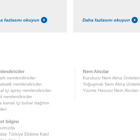
a fazlasını okuyun
Daha fazlasını okuyun
lendiriciler
Nem Alıcılar
rlı nemlendiriciler
Kurutucu Nem Alma Üniteleri
abatik nemlendiriciler
Yoğuşmalı Nem Alma Ünitele
l içi sprey nemlendiriciler
Yüzme Havuzu Nem Alıcıları
l nemlendiriciler
 kanalı içi buhar dağıtım
leri
et bilgisi
kımızda
air Türkiye Ekibine Katıl