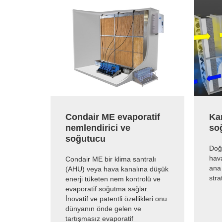
Condair ME evaporatif
Kan
nemlendirici ve
soğ
soğutucu
Doğ
hav
Condair ME bir klima santralı
ana
(AHU) veya hava kanalına düşük
stra
enerji tüketen nem kontrolü ve
evaporatif soğutma sağlar.
İnovatif ve patentli özellikleri onu
dünyanın önde gelen ve
tartışmasız evaporatif