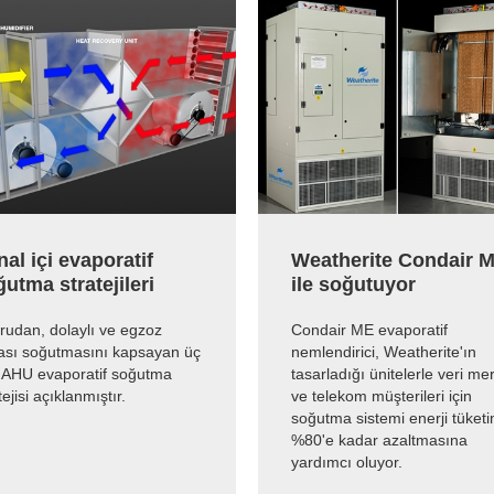
al içi evaporatif
Weatherite Condair 
utma stratejileri
ile soğutuyor
rudan, dolaylı ve egzoz
Condair ME evaporatif
ası soğutmasını kapsayan üç
nemlendirici, Weatherite'ın
 AHU evaporatif soğutma
tasarladığı ünitelerle veri me
tejisi açıklanmıştır.
ve telekom müşterileri için
soğutma sistemi enerji tüketi
%80'e kadar azaltmasına
yardımcı oluyor.