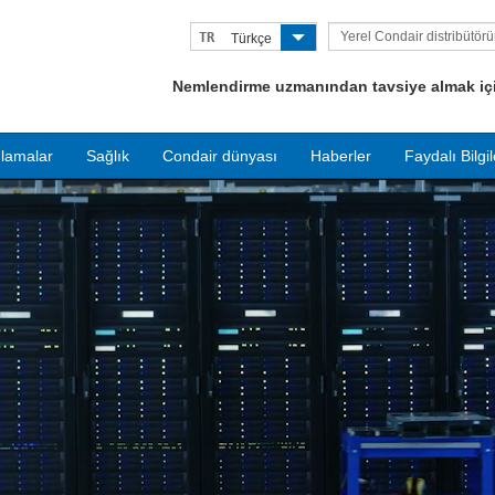
Yerel Condair distribütör
TR
Türkçe
bulun
Nemlendirme uzmanından tavsiye almak için
lamalar
Sağlık
Condair dünyası
Haberler
Faydalı Bilgil