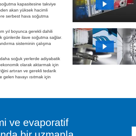
e soğutma kapasitesine takviye
nden akan yüksek hacimli
ere serbest hava soğutma
m yıl boyunca gerekli dahili
ak günlerde ilave soğutma sağlar.
andırma sisteminin çalışma
i daha soğuk yerlerde adiyabatik
 ekonomik olarak aktarmak için
iğini artıran ve gerekli tedarik
 gelen havayı ısıtmak için
i ve evaporatif
nda bir uzmanla