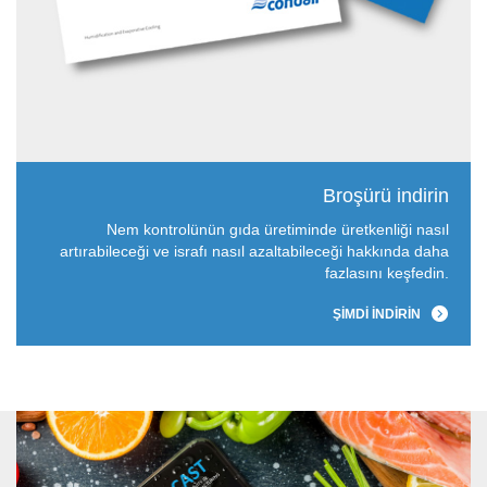
Broşürü indirin
Nem kontrolünün gıda üretiminde üretkenliği nasıl
artırabileceği ve israfı nasıl azaltabileceği hakkında daha
fazlasını keşfedin.
ŞIMDI INDIRIN