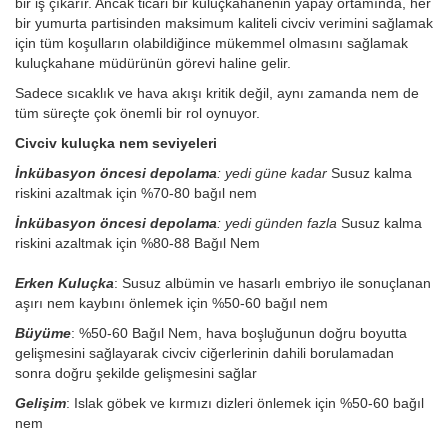
bir iş çıkarır. Ancak ticari bir kuluçkahanenin yapay ortamında, her
bir yumurta partisinden maksimum kaliteli civciv verimini sağlamak
için tüm koşulların olabildiğince mükemmel olmasını sağlamak
kuluçkahane müdürünün görevi haline gelir.
Sadece sıcaklık ve hava akışı kritik değil, aynı zamanda nem de
tüm süreçte çok önemli bir rol oynuyor.
Civciv kuluçka nem seviyeleri
İnkübasyon öncesi depolama
: yedi güne kadar
Susuz kalma
riskini azaltmak için %70-80 bağıl nem
İnkübasyon öncesi depolama
: yedi günden fazla
Susuz kalma
riskini azaltmak için %80-88 Bağıl Nem
Erken Kuluçka
: Susuz albümin ve hasarlı embriyo ile sonuçlanan
aşırı nem kaybını önlemek için %50-60 bağıl nem
Büyüme
: %50-60 Bağıl Nem, hava boşluğunun doğru boyutta
gelişmesini sağlayarak civciv ciğerlerinin dahili borulamadan
sonra doğru şekilde gelişmesini sağlar
Gelişim
: Islak göbek ve kırmızı dizleri önlemek için %50-60 bağıl
nem