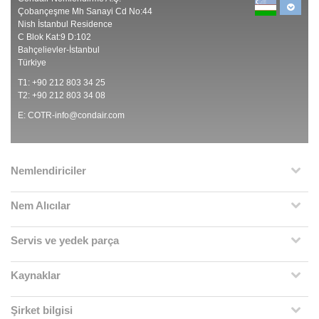
Çobançeşme Mh Sanayi Cd No:44
Nish İstanbul Residence
C Blok Kat:9 D:102
Bahçelievler-İstanbul
Türkiye
T1: +90 212 803 34 25
T2: +90 212 803 34 08
E:
COTR-info@condair.com
Nemlendiriciler
Nem Alıcılar
Servis ve yedek parça
Kaynaklar
Şirket bilgisi