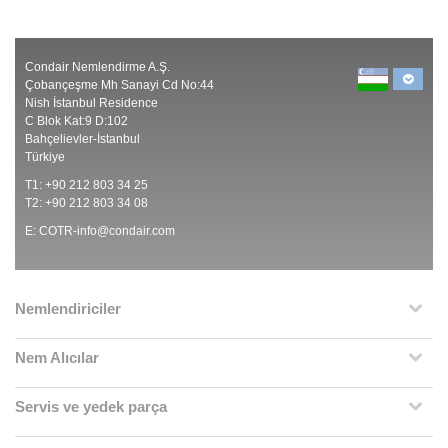
Condair Nemlendirme A.Ş.
Çobançeşme Mh Sanayi Cd No:44
Nish İstanbul Residence
C Blok Kat:9 D:102
Bahçelievler-İstanbul
Türkiye
T1: +90 212 803 34 25
T2: +90 212 803 34 08
E:
COTR-info@condair.com
Nemlendiriciler
Nem Alıcılar
Servis ve yedek parça