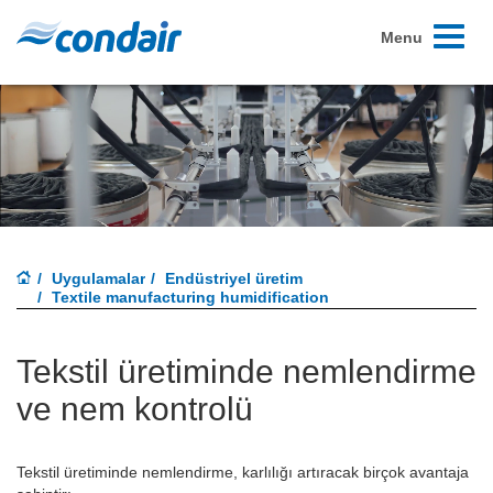
Toggle
Menu
navigati
Uygulamalar
Endüstriyel üretim
Textile manufacturing humidification
Tekstil üretiminde nemlendirme
ve nem kontrolü
Tekstil üretiminde nemlendirme, karlılığı artıracak birçok avantaja