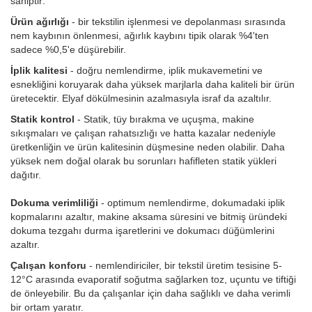
sahiptir:
Ürün ağırlığı
- bir tekstilin işlenmesi ve depolanması sırasında
nem kaybının önlenmesi, ağırlık kaybını tipik olarak %4'ten
sadece %0,5'e düşürebilir.
İplik kalitesi
- doğru nemlendirme, iplik mukavemetini ve
esnekliğini koruyarak daha yüksek marjlarla daha kaliteli bir ürün
üretecektir. Elyaf dökülmesinin azalmasıyla israf da azaltılır.
Statik kontrol
- Statik, tüy bırakma ve uçuşma, makine
sıkışmaları ve çalışan rahatsızlığı ve hatta kazalar nedeniyle
üretkenliğin ve ürün kalitesinin düşmesine neden olabilir. Daha
yüksek nem doğal olarak bu sorunları hafifleten statik yükleri
dağıtır.
Dokuma verimliliği
- optimum nemlendirme, dokumadaki iplik
kopmalarını azaltır, makine aksama süresini ve bitmiş üründeki
dokuma tezgahı durma işaretlerini ve dokumacı düğümlerini
azaltır.
Çalışan konforu
- nemlendiriciler, bir tekstil üretim tesisine 5-
12°C arasında evaporatif soğutma sağlarken toz, uçuntu ve tiftiği
de önleyebilir. Bu da çalışanlar için daha sağlıklı ve daha verimli
bir ortam yaratır.