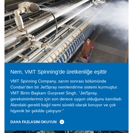
Nem, VMT Spinning'de üretkenliğe eşittir
VMT Spinning Company, sarım sonrası bölümünde
Condair'den bir JetSpray nemlendirme sistemi kurmuştur.
VMT Birim Başkanı Gurpreet Singh, “JetSpray,
gereksinimlerimiz için son derece uygun olduğunu kanıtladı.
Alandaki gerekli bağıl nemi sürekli olarak koruyor ve çok
hijyenik bir şekilde çalışıyor."
DAHA FAZLASINI OKUYUN