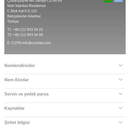
Çobançeşme Mh Sanayi Cd No:44
Nish İstanbul Residence
C Blok Kat:9 D:102
Bahçelievler-İstanbul
Türkiye
T1: +90 212 803 34 25
T2: +90 212 803 34 08
E:
COTR-info@condair.com
Nemlendiriciler
Nem Alıcılar
Servis ve yedek parça
Kaynaklar
Şirket bilgisi