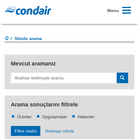
Toggle
Menu
navigati
Sitede arama
Mevcut aramanız
Search
Arama sonuçlarını filtrele
Ürünler
Uygulamalar
Haberler
Filtre metni
Aramayı sıfırla