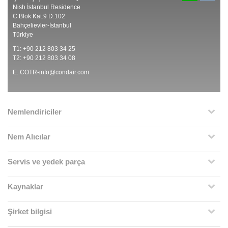
Nish İstanbul Residence
C Blok Kat:9 D:102
Bahçelievler-İstanbul
Türkiye
T1: +90 212 803 34 25
T2: +90 212 803 34 08
E:
COTR-info@condair.com
Nemlendiriciler
Nem Alıcılar
Servis ve yedek parça
Kaynaklar
Şirket bilgisi