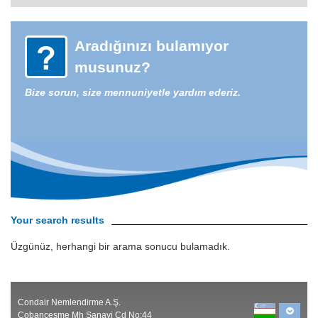
Aradığınızı bulamıyor
musunuz?
Bize sorun, size mennuniyetle yardım ederiz.
Your search results
Üzgünüz, herhangi bir arama sonucu bulamadık.
Condair Nemlendirme A.Ş.
Çobançeşme Mh Sanayi Cd No:44