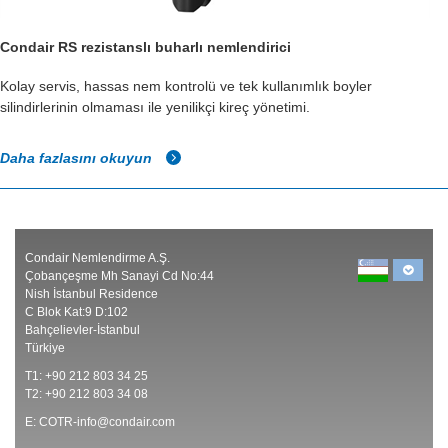
Condair RS rezistanslı buharlı nemlendirici
Kolay servis, hassas nem kontrolü ve tek kullanımlık boyler
silindirlerinin olmaması ile yenilikçi kireç yönetimi.
Daha fazlasını okuyun
Condair Nemlendirme A.Ş.
Çobançeşme Mh Sanayi Cd No:44
Nish İstanbul Residence
C Blok Kat:9 D:102
Bahçelievler-İstanbul
Türkiye
T1: +90 212 803 34 25
T2: +90 212 803 34 08
E:
COTR-info@condair.com