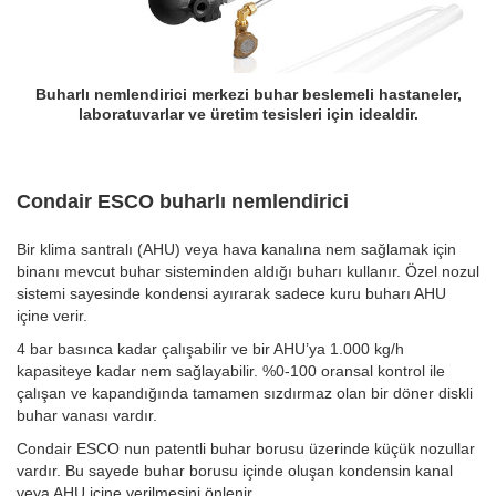
 nemlendirici merkezi buhar beslemeli hastaneler,
Dahili noz
aboratuvarlar ve üretim tesisleri için idealdir.
üfle
Condair ESCO buharlı nemlendirici
Bir klima santralı (AHU) veya hava kanalına nem sağlamak için
binanı mevcut buhar sisteminden aldığı buharı kullanır. Özel nozul
sistemi sayesinde kondensi ayırarak sadece kuru buharı AHU
içine verir.
4 bar basınca kadar çalışabilir ve bir AHU’ya 1.000 kg/h
kapasiteye kadar nem sağlayabilir. %0-100 oransal kontrol ile
çalışan ve kapandığında tamamen sızdırmaz olan bir döner diskli
buhar vanası vardır.
Condair ESCO nun patentli buhar borusu üzerinde küçük nozullar
vardır. Bu sayede buhar borusu içinde oluşan kondensin kanal
veya AHU içine verilmesini önlenir.