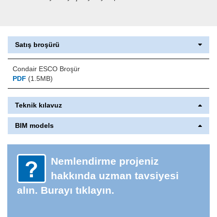
Satış broşürü
Condair ESCO Broşür
PDF
(1.5MB)
Teknik kılavuz
BIM models
Nemlendirme projeniz
hakkında uzman tavsiyesi
alın. Burayı tıklayın.