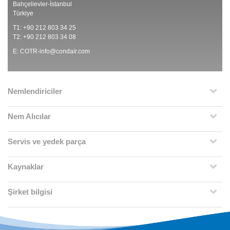
Bahçelievler-İstanbul
Türkiye
T1: +90 212 803 34 25
T2: +90 212 803 34 08
E:
COTR-info@condair.com
Nemlendiriciler
Nem Alıcılar
Servis ve yedek parça
Kaynaklar
Şirket bilgisi