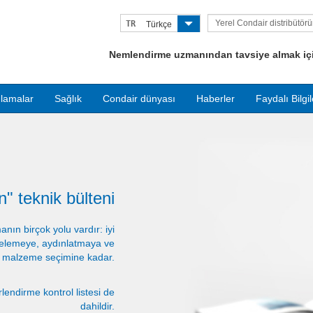
Yerel Condair distribütör
TR
Türkçe
bulun
Nemlendirme uzmanından tavsiye almak için
lamalar
Sağlık
Condair dünyası
Haberler
Faydalı Bilgil
" teknik bülteni
nın birçok yolu vardır: iyi
relemeye, aydınlatmaya ve
 malzeme seçimine kadar.
rlendirme kontrol listesi de
dahildir.