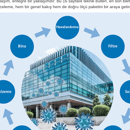
şım, entegre bir yaklaşımdır. Bu 16 sayfalık teknik bülten, en son bilims
k inceleme, hem bir genel bakış hem de doğru ölçü paketini bir araya getir