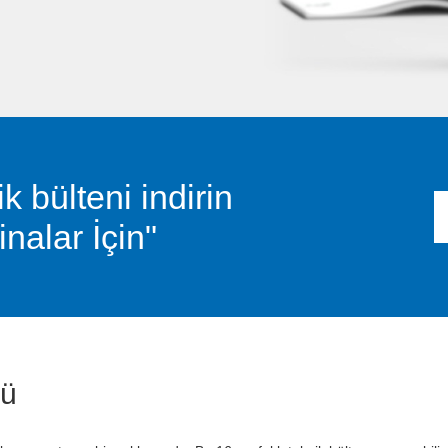
bülteni indirin
nalar İçin"
mü