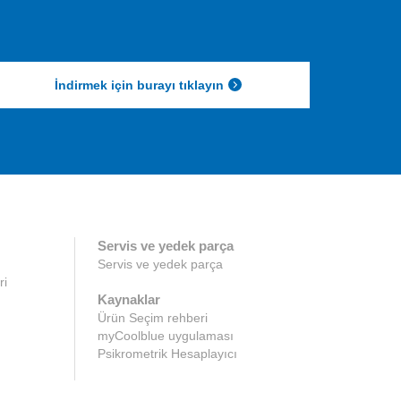
İndirmek için burayı tıklayın
Servis ve yedek parça
Servis ve yedek parça
ri
Kaynaklar
Ürün Seçim rehberi
myCoolblue uygulaması
Psikrometrik Hesaplayıcı