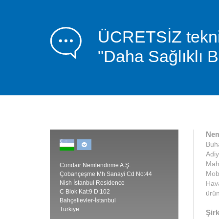
ÜCRETSİZ teknik 
"Daha Sağlıklı Bi
Nem
Buha
Adiy
Maha
Condair Nemlendirme A.Ş.
Mobi
Çobançeşme Mh Sanayi Cd No:44
Nish İstanbul Residence
Hava
C Blok Kat:9 D:102
ürün
Bahçelievler-İstanbul
Türkiye
Şirk