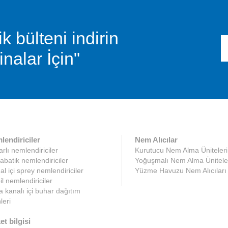
bülteni indirin
nalar İçin"
lendiriciler
Nem Alıcılar
rlı nemlendiriciler
Kurutucu Nem Alma Üniteleri
abatik nemlendiriciler
Yoğuşmalı Nem Alma Ünitele
l içi sprey nemlendiriciler
Yüzme Havuzu Nem Alıcıları
l nemlendiriciler
 kanalı içi buhar dağıtım
leri
et bilgisi