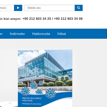
ünüzü
 bizi arayın:
+90
212 803 34 25 / +90 212 803 34 08
er
İndirmeler
Hakkımızda
İrtibat