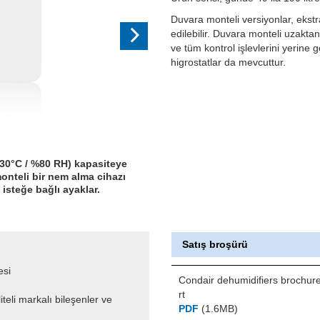
Duvara monteli versiyonlar, ekstra 
edilebilir. Duvara monteli uzakta
ve tüm kontrol işlevlerini yerine 
higrostatlar da mevcuttur.
(30°C / %80 RH) kapasiteye
monteli bir nem alma cihazı
 isteğe bağlı ayaklar.
Satış broşürü
esi
Condair dehumidifiers brochur
rt
eli markalı bileşenler ve
PDF
(1.6MB)