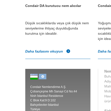
Condair DA kurutucu nem alıcılar
Condair
Düşük sıcaklıklarda veya çok düşük nem
Yoğuşma
seviyelerine ihtiyaç duyulduğunda
seviyele
kurutma için idealdir.
sıcaklık
için ideal
Daha fazlasını okuyun
Daha fa
Nem
Buha
Adiy
Maha
Condair Nemlendirme A.Ş.
Mobi
Çobançeşme Mh Sanayi Cd No:44
Nish İstanbul Residence
Hava
C Blok Kat:9 D:102
ürün
Bahçelievler-İstanbul
Türkiye
Şirk