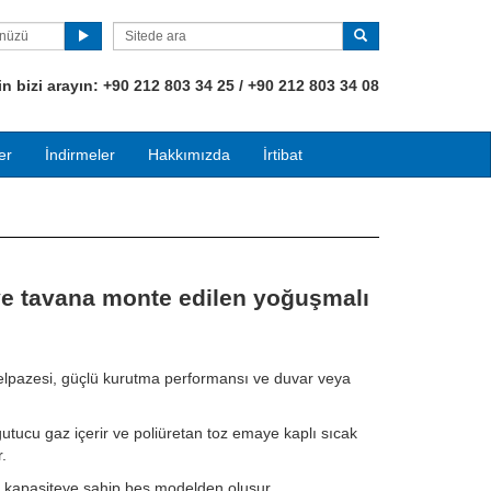
ünüzü
 bizi arayın:
+90
212 803 34 25 / +90 212 803 34 08
er
İndirmeler
Hakkımızda
İrtibat
e tavana monte edilen yoğuşmalı
lpazesi, güçlü kurutma performansı ve duvar veya
tucu gaz içerir ve poliüretan toz emaye kaplı sıcak
r.
re kapasiteye sahip beş modelden oluşur.