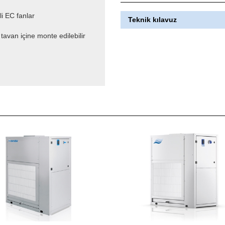
li EC fanlar
Teknik kılavuz
avan içine monte edilebilir