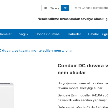
Yerel Condair distribütör
TR
Türkçe
bulun
Nemlendirme uzmanından tavsiye almak için
lamalar
Sağlık
Condair dünyası
Haberler
Faydalı Bilgil
 duvara ve tavana monte edilen nem alıcılar
Next
Condair DC duvara v
nem alıcılar
Bu yoğuşmalı nem alma cihazı ye
tavana montaj kolaylığı sunar.
Serideki tüm modeller R410A soğu
galvanizli kalın sacdan yapılmıştı
Ürün serisi, günde 49 ila 190 lit