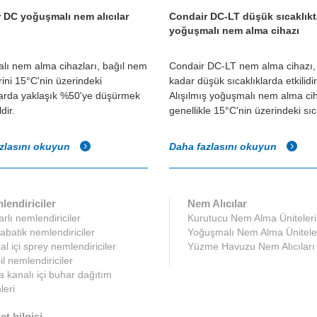
 DC yoğuşmalı nem alıcılar
Condair DC-LT düşük sıcaklıkt
yoğuşmalı nem alma cihazı
lı nem alma cihazları, bağıl nem
Condair DC-LT nem alma cihazı,
rini 15°C'nin üzerindeki
kadar düşük sıcaklıklarda etkilidir
larda yaklaşık %50'ye düşürmek
Alışılmış yoğuşmalı nem alma cih
dir.
genellikle 15°C'nin üzerindeki sıc.
zlasını okuyun
Daha fazlasını okuyun
lendiriciler
Nem Alıcılar
rlı nemlendiriciler
Kurutucu Nem Alma Üniteleri
abatik nemlendiriciler
Yoğuşmalı Nem Alma Ünitele
l içi sprey nemlendiriciler
Yüzme Havuzu Nem Alıcıları
l nemlendiriciler
 kanalı içi buhar dağıtım
leri
et bilgisi