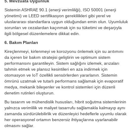
5. Mevzuata Uygunluk
Sistemin ASHRAE 90.1 (enerji verimliliği), ISO 50001 (enerji
yönetimi) ve LEED sertifikasyon gereklilikleri gibi yerel ve
uluslararası standartlara uygun olduğundan emin olun. Uyumluluk
sorunları ve cezalardan kaçınmak için su tüketimi ve deşarjıyla
ilgili bölgesel düzenlemelere dikkat edin.
6. Bakım Planları
Kireçlenmeyi, kirlenmeyi ve korozyonu önlemek için su arıtımını
da içeren bir bakım stratejisi geliştirin ve optimum sistem
performansını garantileyin. Sistem sağlığını izlemek, arızaları
tahmin etmek ve plansız kesintileri en aza indirmek için
otomasyon ve IoT özellikli sensörlerden yararlanın. Sistemin
ömrünü uzatmak ve tutarlı performans sağlamak için evaporatif
medya, mekanik bileşenler ve kontrol sistemleri için düzenli
denetim rutinleri oluşturun.
Bu tasarım ve mühendislik hususları, hibrit soğutma sistemlerinin
yalnızca verimlilik ve maliyet tasarrufu sağlamakla kalmayıp aynı
zamanda sürdürülebilirlik ve düzenleyici hedeflerle uyumlu olarak
her operasyonel ortamın benzersiz ihtiyaçlarına uyarlanabilir
olmasını sağlar.