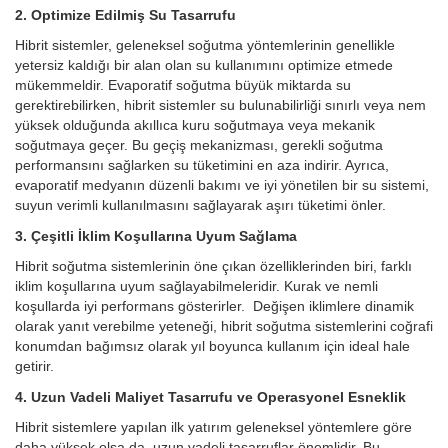
2. Optimize Edilmiş Su Tasarrufu
Hibrit sistemler, geleneksel soğutma yöntemlerinin genellikle
yetersiz kaldığı bir alan olan su kullanımını optimize etmede
mükemmeldir. Evaporatif soğutma büyük miktarda su
gerektirebilirken, hibrit sistemler su bulunabilirliği sınırlı veya nem
yüksek olduğunda akıllıca kuru soğutmaya veya mekanik
soğutmaya geçer. Bu geçiş mekanizması, gerekli soğutma
performansını sağlarken su tüketimini en aza indirir. Ayrıca,
evaporatif medyanın düzenli bakımı ve iyi yönetilen bir su sistemi,
suyun verimli kullanılmasını sağlayarak aşırı tüketimi önler.
3. Çeşitli İklim Koşullarına Uyum Sağlama
Hibrit soğutma sistemlerinin öne çıkan özelliklerinden biri, farklı
iklim koşullarına uyum sağlayabilmeleridir. Kurak ve nemli
koşullarda iyi performans gösterirler.
Değişen iklimlere dinamik
olarak yanıt verebilme yeteneği, hibrit soğutma sistemlerini coğrafi
konumdan bağımsız olarak yıl boyunca kullanım için ideal hale
getirir.
4. Uzun Vadeli Maliyet Tasarrufu ve Operasyonel Esneklik
Hibrit sistemlere yapılan ilk yatırım geleneksel yöntemlere göre
daha yüksek olsa da, uzun vadeli tasarruflar önemlidir. Bu