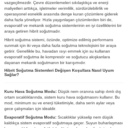
vazgeçilmezdir. Çevre düzenlemeleri sıkılaştıkça ve enerji
maliyetleri arttıkça, işletmeler verimlilik, sürdürülebilirlik ve
operasyonel esneklik arasında denge kuran çözümlere giderek
daha fazla yöneliyor. Hızla yaygınlaşan çözümlerden biri de,
evaporatif ve mekanik soğutma sistemlerinin en iyi özelliklerini bir
araya getiren hibrit soğutmadır.
Hibrit soğutma sistemi, özünde, optimize edilmiş performans
sunmak için iki veya daha fazla soğutma teknolojisini bir araya
getirir. Genellikle bu, havadan ısıyı emmek için su kullanan
evaporatif soğutma ile kompresör ve soğutucu akışkanlara
dayanan mekanik soğutmanın bir karışımıdır.
Hibrit Soğutma Sistemleri Değişen Koşullara Nasıl Uyum
Sağlar?
Kuru Hava Soğutma Modu:
Düşük nem oranına sahip ılımlı dış
ortam sıcaklıklarında, sistem kuru hava soğutmasını kullanır. Bu
mod, minimum su ve enerji tüketimiyle, daha serin aylar veya
gece çalışmaları için idealdir.
Evaporatif Soğutma Modu:
Sıcaklıklar yükselip nem düşük
kaldıkça sistem evaporatif soğutmaya geçer. Suyun buharlaşması