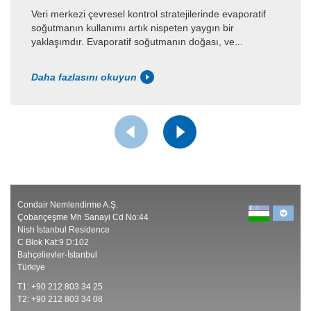
Veri merkezi çevresel kontrol stratejilerinde evaporatif
soğutmanın kullanımı artık nispeten yaygın bir
yaklaşımdır. Evaporatif soğutmanın doğası, ve...
Daha fazlasını okuyun
Condair Nemlendirme A.Ş.
Çobançeşme Mh Sanayi Cd No:44
Nish İstanbul Residence
C Blok Kat:9 D:102
Bahçelievler-İstanbul
Türkiye
T1: +90 212 803 34 25
T2: +90 212 803 34 08