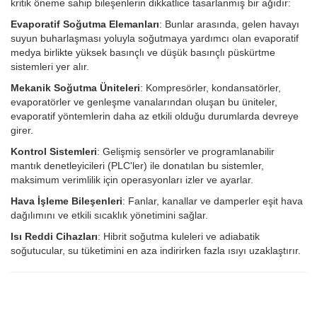
kritik öneme sahip bileşenlerin dikkatlice tasarlanmış bir ağıdır:
Evaporatif Soğutma Elemanları
: Bunlar arasında, gelen havayı
suyun buharlaşması yoluyla soğutmaya yardımcı olan evaporatif
medya birlikte yüksek basınçlı ve düşük basınçlı püskürtme
sistemleri yer alır.
Mekanik Soğutma Üniteleri
: Kompresörler, kondansatörler,
evaporatörler ve genleşme vanalarından oluşan bu üniteler,
evaporatif yöntemlerin daha az etkili olduğu durumlarda devreye
girer.
Kontrol Sistemleri
: Gelişmiş sensörler ve programlanabilir
mantık denetleyicileri (PLC'ler) ile donatılan bu sistemler,
maksimum verimlilik için operasyonları izler ve ayarlar.
Hava İşleme Bileşenleri
: Fanlar, kanallar ve damperler eşit hava
dağılımını ve etkili sıcaklık yönetimini sağlar.
Isı Reddi Cihazları
: Hibrit soğutma kuleleri ve adiabatik
soğutucular, su tüketimini en aza indirirken fazla ısıyı uzaklaştırır.