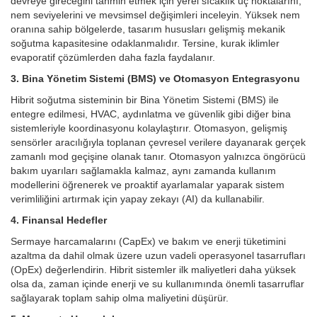
devreye gireceğini tahmin etmek için yerel sıcaklık uç noktalarını,
nem seviyelerini ve mevsimsel değişimleri inceleyin. Yüksek nem
oranına sahip bölgelerde, tasarım hususları gelişmiş mekanik
soğutma kapasitesine odaklanmalıdır. Tersine, kurak iklimler
evaporatif çözümlerden daha fazla faydalanır.
3. Bina Yönetim Sistemi (BMS) ve Otomasyon Entegrasyonu
Hibrit soğutma sisteminin bir Bina Yönetim Sistemi (BMS) ile
entegre edilmesi, HVAC, aydınlatma ve güvenlik gibi diğer bina
sistemleriyle koordinasyonu kolaylaştırır. Otomasyon, gelişmiş
sensörler aracılığıyla toplanan çevresel verilere dayanarak gerçek
zamanlı mod geçişine olanak tanır.
Otomasyon yalnızca öngörücü
bakım uyarıları sağlamakla kalmaz, aynı zamanda kullanım
modellerini öğrenerek ve proaktif ayarlamalar yaparak sistem
verimliliğini artırmak için yapay zekayı (AI) da kullanabilir.
4. Finansal Hedefler
Sermaye harcamalarını (CapEx) ve bakım ve enerji tüketimini
azaltma da dahil olmak üzere uzun vadeli operasyonel tasarrufları
(OpEx) değerlendirin. Hibrit sistemler ilk maliyetleri daha yüksek
olsa da, zaman içinde enerji ve su kullanımında önemli tasarruflar
sağlayarak toplam sahip olma maliyetini düşürür.