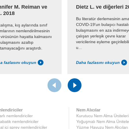
nnifer M. Reiman ve
Dietz L. ve diğerleri 
. 2018
Bu literatür derlemesinin ama
COVID-19'un bulaşıcı hastalı
alışma, kış aylarında sınıf
bulaşmasını en aza indirmey
mlarının nemlendirilmesinin
çalışan yerleşik çevre karar
 virüsünün hayatta kalmasını
vericilerine eyleme geçirilebil
ulaşmasını azaltıp
u...
tamayacağını araştırdı.
a fazlasını okuyun
Daha fazlasını okuyun
lendiriciler
Nem Alıcılar
rlı nemlendiriciler
Kurutucu Nem Alma Üniteleri
abatik nemlendiriciler
Yoğuşmalı Nem Alma Ünitele
l içi sprey nemlendiriciler
Yüzme Havuzu Nem Alıcıları