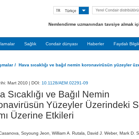
Yerel Condair distribütör
TR
Türkçe
bulun
Nemlendirme uzmanından tavsiye almak için
lamalar
Sağlık
Condair dünyası
Haberler
Faydalı Bilgil
ışmalar
Hava sıcaklığı ve bağıl nemin koronavirüsün yüzeyler üzer
rihi: Mart 2010 | DOI:
10.1128/AEM.02291-09
a Sıcaklığı ve Bağıl Nemin
onavirüsün Yüzeyler Üzerindeki 
mı Üzerine Etkileri
Casanova, Soyoung Jeon, William A. Rutala, David J. Weber, Mark D. 