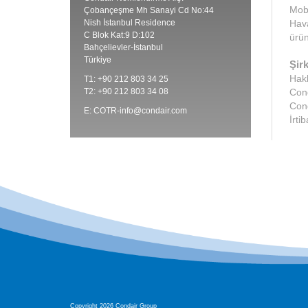
Mobi
Çobançeşme Mh Sanayi Cd No:44
Nish İstanbul Residence
Hava
C Blok Kat:9 D:102
ürün
Bahçelievler-İstanbul
Türkiye
Şirk
Hak
T1: +90 212 803 34 25
T2: +90 212 803 34 08
Cond
Con
E:
COTR-info@condair.com
İrtib
Copyright 2026 Condair Group