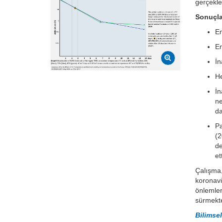
gerçekleş
Sonuçla
En
En
İn
He
İn
n
da
Pa
(
d
et
Çalışma
koronavi
önlemler
sürmekte
Bilimse