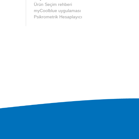
Ürün Seçim rehberi
myCoolblue uygulaması
Psikrometrik Hesaplayıcı