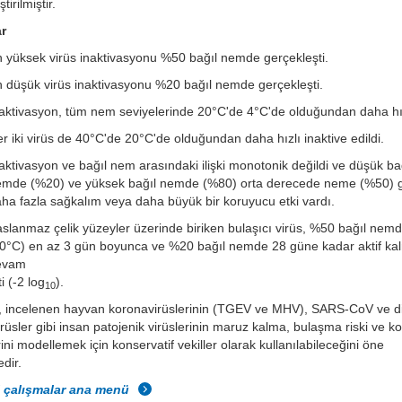
tirilmiştir.
r
 yüksek virüs inaktivasyonu %50 bağıl nemde gerçekleşti.
 düşük virüs inaktivasyonu %20 bağıl nemde gerçekleşti.
aktivasyon, tüm nem seviyelerinde 20°C'de 4°C'de olduğundan daha hız
r iki virüs de 40°C'de 20°C'de olduğundan daha hızlı inaktive edildi.
aktivasyon ve bağıl nem arasındaki ilişki monotonik değildi ve düşük ba
emde (%20) ve yüksek bağıl nemde (%80) orta derecede neme (%50) 
ha fazla sağkalım veya daha büyük bir koruyucu etki vardı.
slanmaz çelik yüzeyler üzerinde biriken bulaşıcı virüs, %50 bağıl nem
20°C) en az 3 gün boyunca ve %20 bağıl nemde 28 güne kadar aktif k
evam
ti (-2 log
).
10
, incelenen hayvan koronavirüslerinin (TGEV ve MHV), SARS-CoV ve d
rüsler gibi insan patojenik virüslerinin maruz kalma, bulaşma riski ve ko
ini modellemek için konservatif vekiller olarak kullanılabileceğini öne
dir.
l çalışmalar ana menü