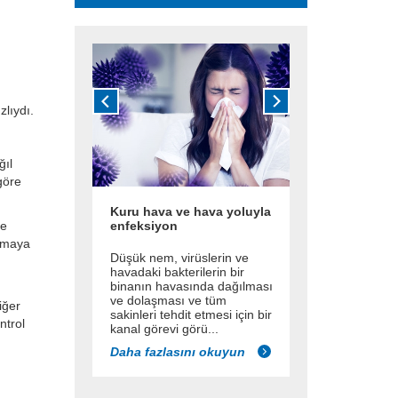
lıydı.
ğıl
göre
Kuru hava ve hava yoluyla
de
enfeksiyon
almaya
Düşük nem, virüslerin ve
havadaki bakterilerin bir
binanın havasında dağılması
ve dolaşması ve tüm
iğer
sakinleri tehdit etmesi için bir
ntrol
kanal görevi görü...
Daha fazlasını okuyun