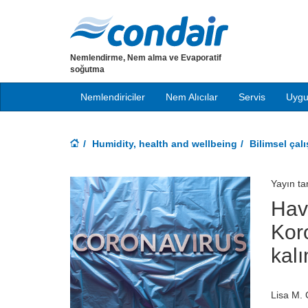
Nemlendirme, Nem alma ve Evaporatif
soğutma
Nemlendiriciler
Nem Alıcılar
Servis
Uygu
Humidity, health and wellbeing
Bilimsel çal
Yayın ta
Hav
Kor
kalı
Lisa M. 