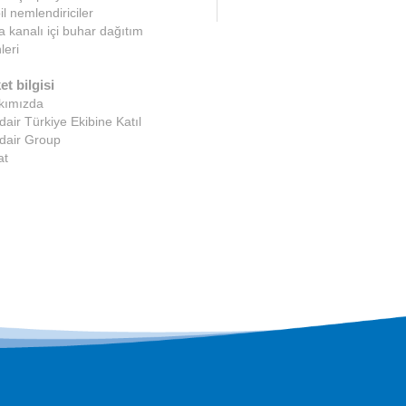
l nemlendiriciler
 kanalı içi buhar dağıtım
leri
et bilgisi
kımızda
air Türkiye Ekibine Katıl
dair Group
at