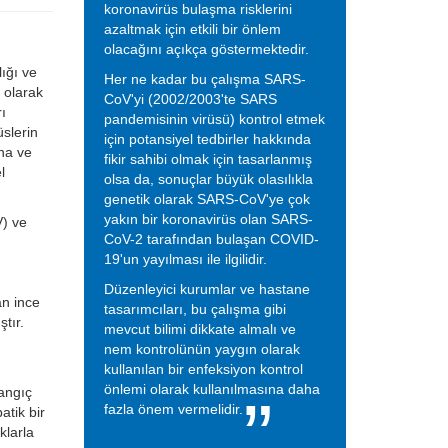
koronavirüs bulaşma risklerini
azaltmak için etkili bir önlem
olacağını açıkça göstermektedir.
ığı ve
Her ne kadar bu çalışma SARS-
 olarak
CoV'yi (2002/2003'te SARS
rı
pandemisinin virüsü) kontrol etmek
üslerin
için potansiyel tedbirler hakkında
ına ve
fikir sahibi olmak için tasarlanmış
l
olsa da, sonuçlar büyük olasılıkla
genetik olarak SARS-CoV'ye çok
yakın bir koronavirüs olan SARS-
V) ve
CoV-2 tarafından bulaşan COVID-
19'un yayılması ile ilgilidir.
Düzenleyici kurumlar ve hastane
an ince
tasarımcıları, bu çalışma gibi
ştır.
mevcut bilimi dikkate almalı ve
nem kontrolünün yaygın olarak
kullanılan bir enfeksiyon kontrol
önlemi olarak kullanılmasına daha
langıç
fazla önem vermelidir.
atik bir
klarla