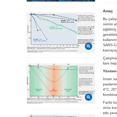
Amaç
Bu çalış
nemin et
eğitilmi
gerektir
kullanım
SARS-CoV
kavrayışa
Çalışmad
fare hep
Yöntem
İnsan sa
paslanma
4°C, 20
kombinas
Farklı k
virüs ko
etki yara