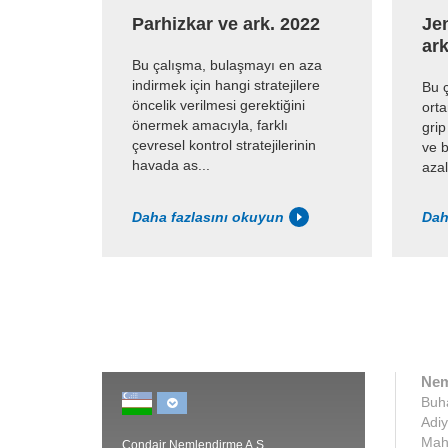
Parhizkar ve ark. 2022
Je
ark
Bu çalışma, bulaşmayı en aza
indirmek için hangi stratejilere
Bu ç
öncelik verilmesi gerektiğini
orta
önermek amacıyla, farklı
grip
çevresel kontrol stratejilerinin
ve b
havada as...
azal
Daha fazlasını okuyun
Dah
Nem
Buha
Adiy
Maha
Condair Nemlendirme A.Ş.