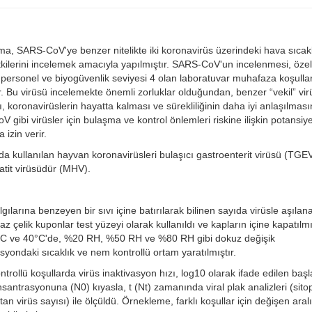
ma, SARS-CoV'ye benzer nitelikte iki koronavirüs üzerindeki hava sıcakl
kilerini incelemek amacıyla yapılmıştır. SARS-CoV'un incelenmesi, özel
ş personel ve biyogüvenlik seviyesi 4 olan laboratuvar muhafaza koşulla
ir. Bu virüsü incelemekte önemli zorluklar olduğundan, benzer “vekil” vir
ı, koronavirüslerin hayatta kalması ve sürekliliğinin daha iyi anlaşılmas
 gibi virüsler için bulaşma ve kontrol önlemleri riskine ilişkin potansiye
 izin verir.
a kullanılan hayvan koronavirüsleri bulaşıcı gastroenterit virüsü (TGE
atit virüsüdür (MHV).
lgılarına benzeyen bir sıvı içine batırılarak bilinen sayıda virüsle aşılan
z çelik kuponlar test yüzeyi olarak kullanıldı ve kapların içine kapatılmı
°C ve 40°C'de, %20 RH, %50 RH ve %80 RH gibi dokuz değişik
yondaki sıcaklık ve nem kontrollü ortam yaratılmıştır.
ontrollü koşullarda virüs inaktivasyon hızı, log10 olarak ifade edilen baş
nsantrasyonuna (N0) kıyasla, t (Nt) zamanında viral plak analizleri (sitop
tan virüs sayısı) ile ölçüldü. Örnekleme, farklı koşullar için değişen aralı