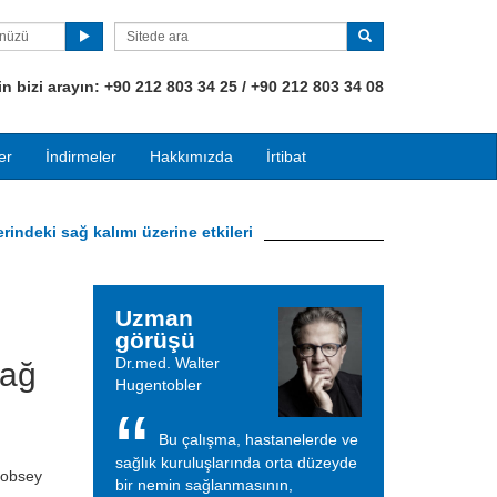
ünüzü
 bizi arayın:
+90
212 803 34 25 / +90 212 803 34 08
er
İndirmeler
Hakkımızda
İrtibat
indeki sağ kalımı üzerine etkileri
Uzman
görüşü
Dr.med. Walter
Sağ
Hugentobler
Bu çalışma, hastanelerde ve
sağlık kuruluşlarında orta düzeyde
Sobsey
bir nemin sağlanmasının,