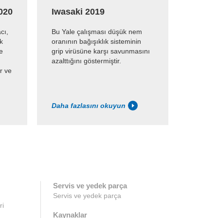
2020
Iwasaki 2019
Koep T
cı,
Bu Yale çalışması düşük nem
Study of 
k
oranının bağışıklık sisteminin
the humi
e
grip virüsüne karşı savunmasını
through 
azalttığını göstermiştir.
that wou
ir ve
survival 
Daha fazlasını okuyun
Daha fa
Servis ve yedek parça
Servis ve yedek parça
ri
Kaynaklar